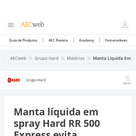
Guia de Produtos
AEC Revista
Academy
Fornecedores
AECweb
Grupo Hard
Matérias
Manta Liquida Em Spr
Grupo Hard
MENU
Manta líquida em
spray Hard RR 500
Express evita