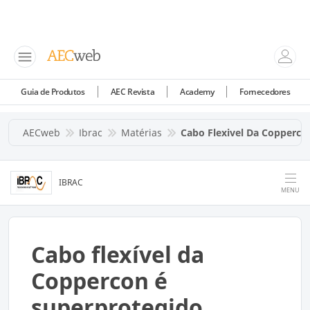
Guia de Produtos
AEC Revista
Academy
Fornecedores
AECweb
Ibrac
Matérias
Cabo Flexivel Da Copperco
IBRAC
MENU
Cabo flexível da
Coppercon é
superprotegido