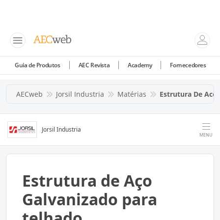
Guia de Produtos
AEC Revista
Academy
Fornecedores
AECweb
Jorsil Industria
Matérias
Estrutura De Aco
Jorsil Industria
MENU
Estrutura de Aço
Galvanizado para
telhado