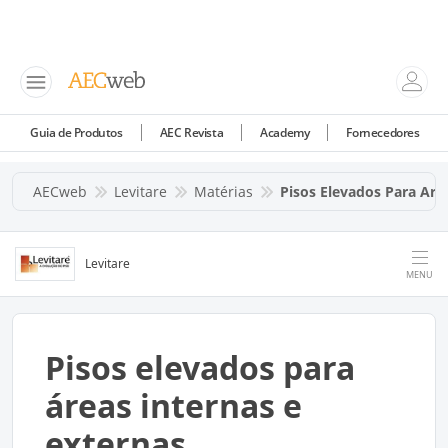
Guia de Produtos
AEC Revista
Academy
Fornecedores
AECweb
Levitare
Matérias
Pisos Elevados Para Are
Levitare
MENU
Pisos elevados para
áreas internas e
externas