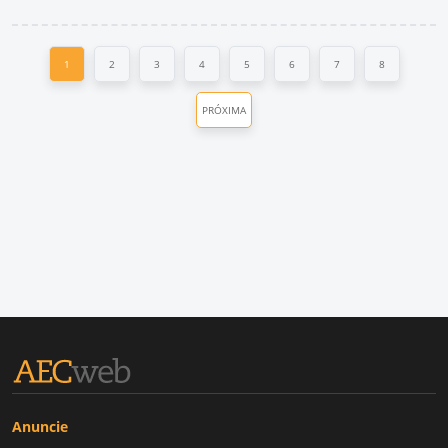
1
2
3
4
5
6
7
8
PRÓXIMA
Anuncie