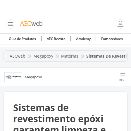
Guia de Produtos
AEC Revista
Academy
Fornecedores
AECweb
Megapoxy
Matérias
Sistemas De Revesti
Megapoxy
MENU
Sistemas de
revestimento epóxi
garantem limpeza e