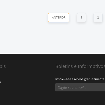
ANTERIOR
1
2
ais
Boletins e Informativo
Inscreva-se e receba gratuitamente
k