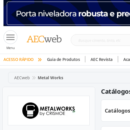
Busque
Menu
cimento,
»
tinta,
ACESSO RÁPIDO
Guia de Produtos
AEC Revista
Ac
etc
AECweb
Metal Works
Catálogo
Catálogo