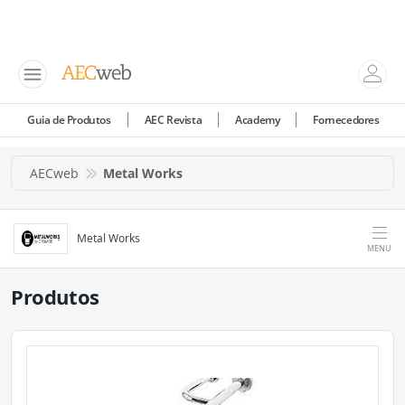
Guia de Produtos
AEC Revista
Academy
Fornecedores
AECweb
Metal Works
Metal Works
MENU
Produtos