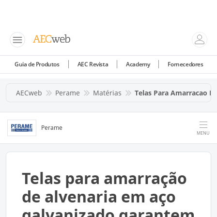
Guia de Produtos
AEC Revista
Academy
Fornecedores
AECweb
Perame
Matérias
Telas Para Amarracao De
Perame
MENU
Telas para amarração
de alvenaria em aço
galvanizado garantem