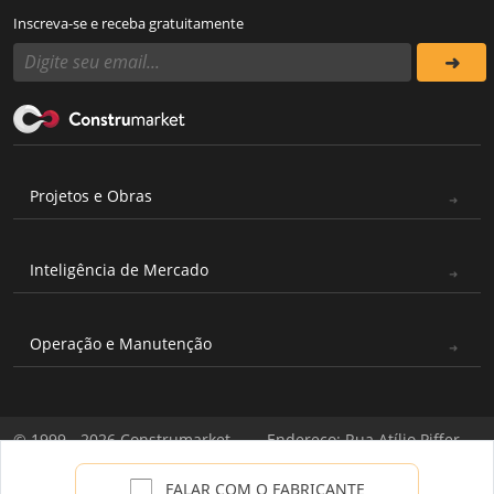
Inscreva-se e receba gratuitamente
Projetos e Obras
Inteligência de Mercado
Operação e Manutenção
© 1999 - 2026 Construmarket
Endereço: Rua Atílio Piffer,
Todos os direitos reservados
571 - Casa Verde, São Paulo -
|
Política de Privacidade
SP / CNPJ: 03.706.177/0001-
FALAR COM O FABRICANTE