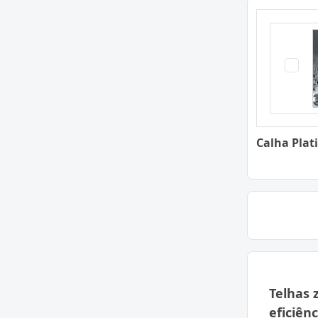
Calha Plat
Telhas 
eficiên