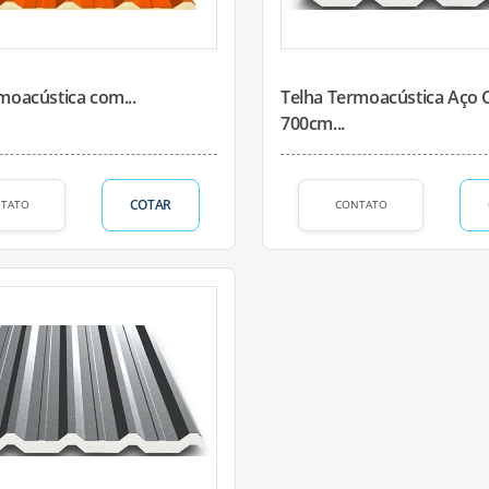
moacústica com...
Telha Termoacústica Aço
700cm...
COTAR
TATO
CONTATO