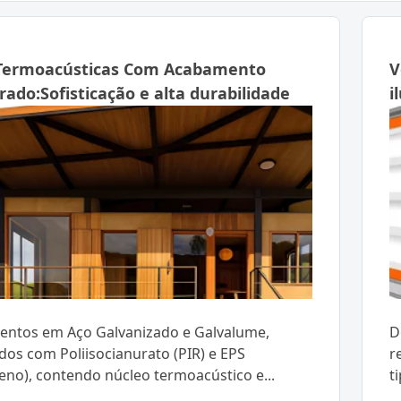
 Termoacústicas Com Acabamento
V
ado:Sofisticação e alta durabilidade
i
entos em Aço Galvanizado e Galvalume,
D
dos com Poliisocianurato (PIR) e EPS
r
reno), contendo núcleo termoacústico e...
t