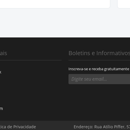
ais
Boletins e Informativo
Inscreva-se e receba gratuitamente
k
am
tica de Privacidade
Endereço: Rua Atílio Piffer, 