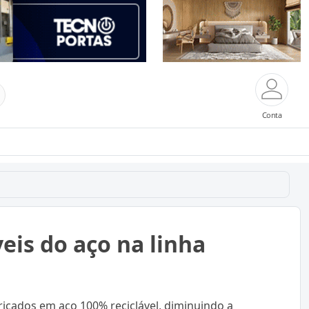
Conta
is do aço na linha
ricados em aço 100% reciclável, diminuindo a