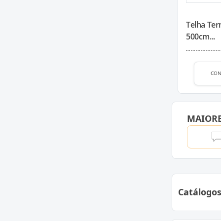
Telha Te
500cm...
CON
MAIOR
Catálogo