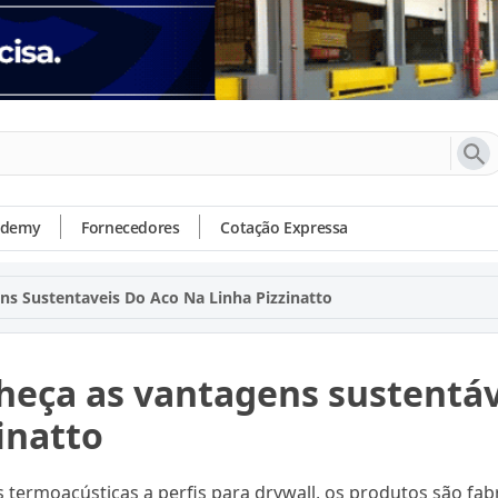
ademy
Fornecedores
Cotação Expressa
s Sustentaveis Do Aco Na Linha Pizzinatto
eça as vantagens sustentáve
inatto
s termoacústicas a perfis para drywall, os produtos são fab