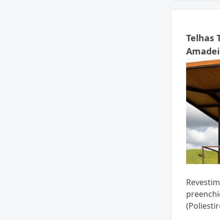
Telhas
Amadeir
Revestim
preenchi
(Poliesti