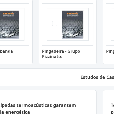
ibanda
Pingadeira - Grupo
Pin
Pizzinatto
Estudos de Ca
zipadas termoacústicas garantem
T
cia energética
p