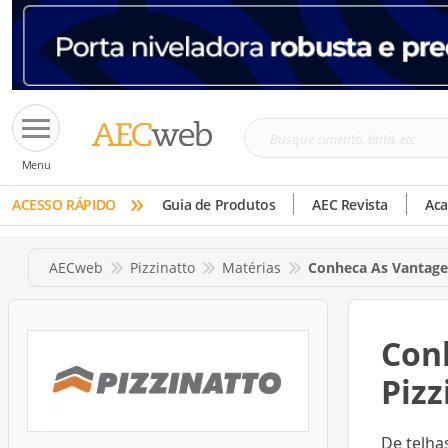
Busque
Menu
cimento,
»
tinta,
ACESSO RÁPIDO
Guia de Produtos
AEC Revista
Ac
etc
AECweb
Pizzinatto
Matérias
Conheca As Vantagen
Conh
Pizz
De telha