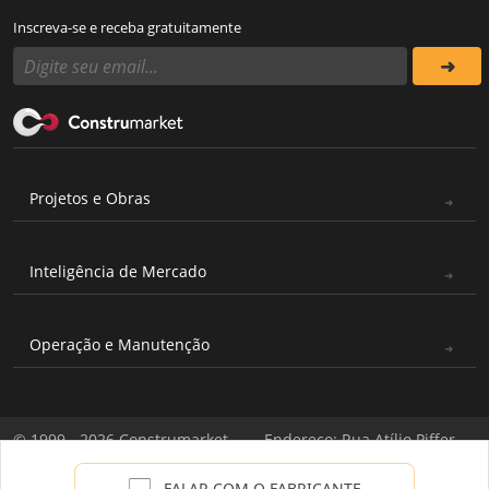
Inscreva-se e receba gratuitamente
Projetos e Obras
Inteligência de Mercado
Operação e Manutenção
© 1999 - 2026 Construmarket
Endereço: Rua Atílio Piffer,
Todos os direitos reservados
571 - Casa Verde, São Paulo -
|
Política de Privacidade
SP / CNPJ: 03.706.177/0001-
FALAR COM O FABRICANTE