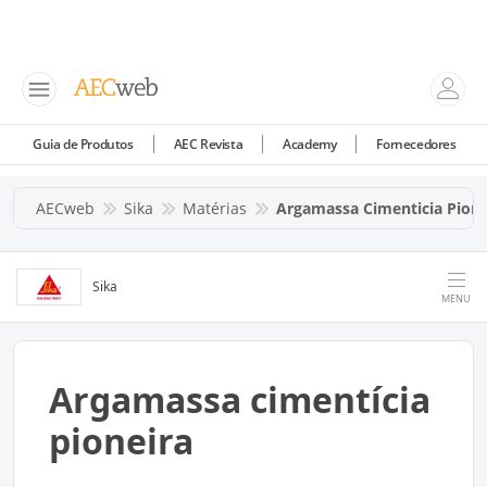
Guia de Produtos
AEC Revista
Academy
Fornecedores
AECweb
Sika
Matérias
Argamassa Cimenticia Pione
Sika
MENU
Argamassa cimentícia
pioneira