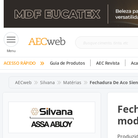
Busque
Menu
cimento,
»
tinta,
ACESSO RÁPIDO
Guia de Produtos
AEC Revista
Ac
etc
AECweb
Silvana
Matérias
Fechadura De Aco Sien
Fech
mod
Produzid