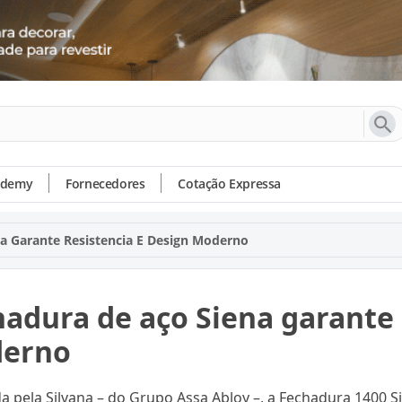
ademy
Fornecedores
Cotação Expressa
a Garante Resistencia E Design Moderno
adura de aço Siena garante 
erno
a pela Silvana – do Grupo Assa Abloy –, a Fechadura 1400 S