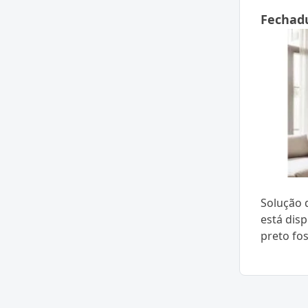
Fechadu
Solução d
está dis
preto fo