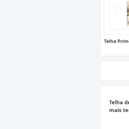
Telha Prim
Telha d
mais t