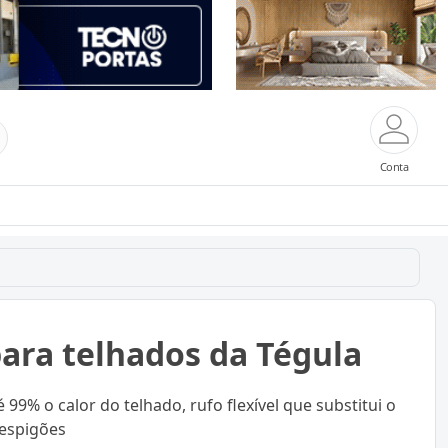
Conta
para telhados da Tégula
 o calor do telhado, rufo flexível que substitui o
 espigões