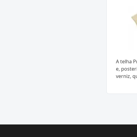
A telha 
e, poste
verniz, 