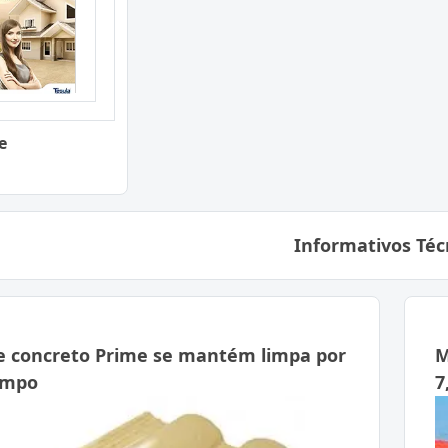
e
Informativos Téc
e concreto Prime se mantém limpa por
M
empo
7