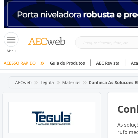
Busque
Menu
cimento,
»
tinta,
ACESSO RÁPIDO
Guia de Produtos
AEC Revista
Ac
etc
AECweb
Tegula
Matérias
Conheca As Solucoes Ef
Conh
As soluç
rufo mec