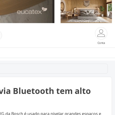
Conta
via Bluetooth tem alto
HVG da Bosch é usado para nivelar grandes espaços e