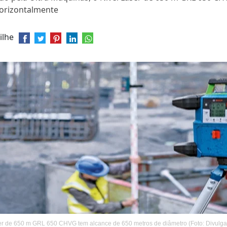
horizontalmente
ilhe
er de 650 m GRL 650 CHVG tem alcance de 650 metros de diâmetro (Foto: Divulga