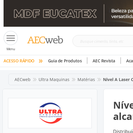
Busque
Menu
cimento,
»
tinta,
ACESSO RÁPIDO
Guia de Produtos
AEC Revista
Ac
etc
AECweb
Ultra Maquinas
Matérias
Nivel A Laser
Níve
alc
Distribu