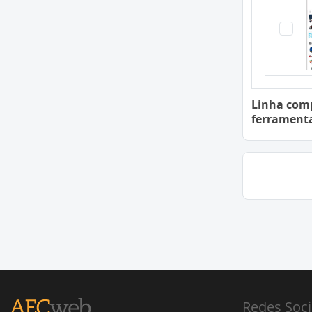
Linha com
ferrament
Redes Soci