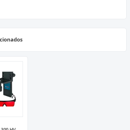
acionados
 300 HV...