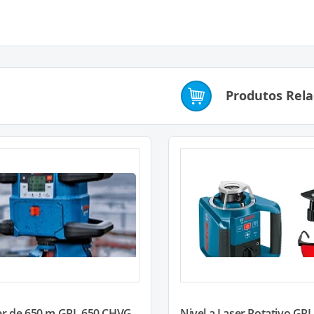
Produtos Rel
er de 650 m GRL 650 CHVG
Nivel a Laser Rotativo GRL