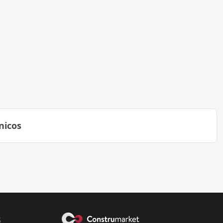
nicos
s