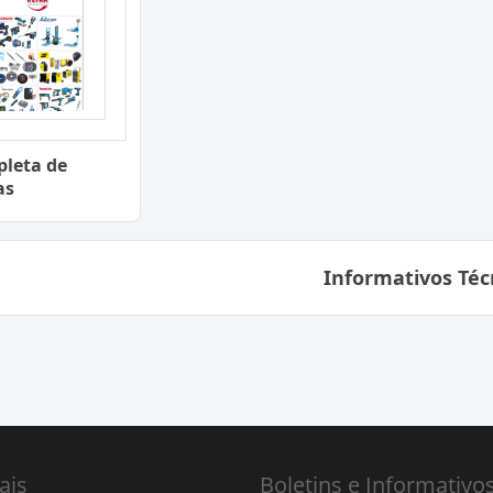
pleta de
as
Informativos Téc
ais
Boletins e Informativo