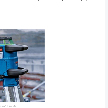
ção/Ultra Má