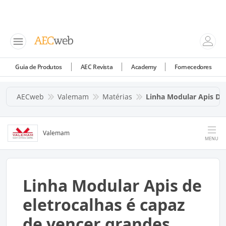
Guia de Produtos
AEC Revista
Academy
Fornecedores
AECweb
Valemam
Matérias
Linha Modular Apis De
Valemam
MENU
Linha Modular Apis de
eletrocalhas é capaz
de vencer grandes