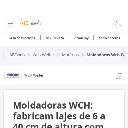
Guia de Produtos
AEC Revista
Academy
Fornecedores
AECweb
Wch Weiler
Matérias
Moldadoras Wch Fabr
WCH Weiler
MENU
Moldadoras WCH:
fabricam lajes de 6 a
40 cm de altura com