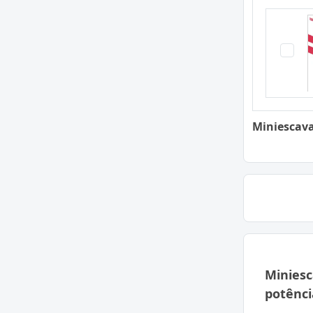
Miniescava
Miniesc
potênci