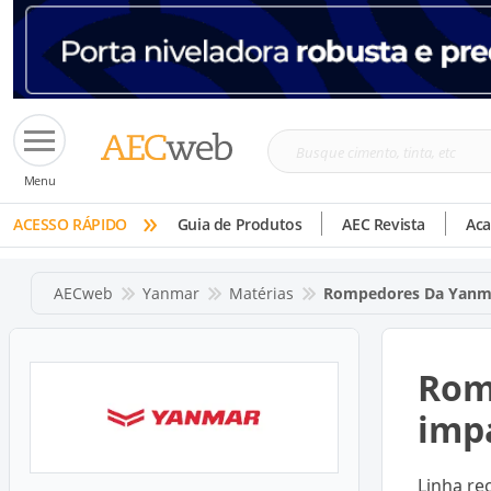
Busque
Menu
cimento,
»
tinta,
ACESSO RÁPIDO
Guia de Produtos
AEC Revista
Ac
etc
AECweb
Yanmar
Matérias
Rompedores Da Yanma
Rom
imp
Linha re