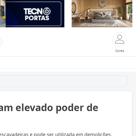
Conta
m elevado poder de
scavadeiras e pode ser utilizada em demolições,