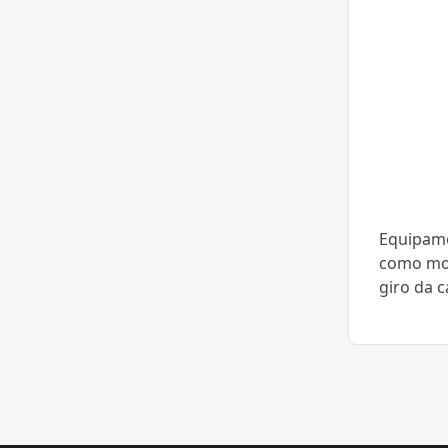
Equipame
como mot
giro da c