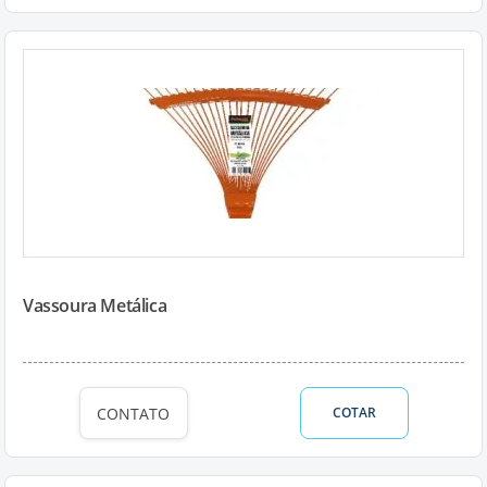
Vassoura Metálica
CONTATO
COTAR