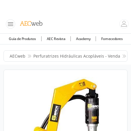
Guia de Produtos
AEC Revista
Academy
Fornecedores
AECweb
Perfuratrizes Hidráulicas Acopláveis - Venda
E