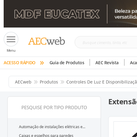
Busque
Menu
cimento,
»
tinta,
ACESSO RÁPIDO
Guia de Produtos
AEC Revista
Ac
etc
AECweb
Produtos
Controles De Luz E Disponibilizaç
Extensão
PESQUISE POR TIPO PRODUTO
Automação de instalações elétricas e...
Caixas e espelhos para paredes