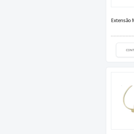
Extensão M
CON