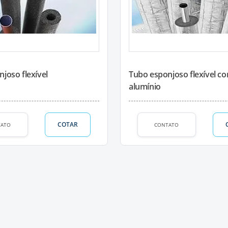
joso flexível
Tubo esponjoso flexível c
alumínio
COTAR
TATO
CONTATO