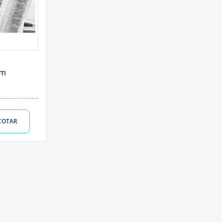
om
COTAR