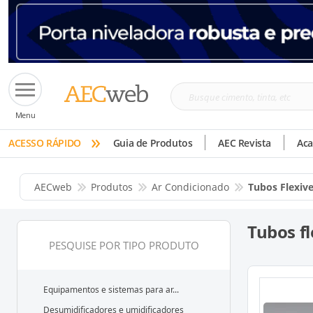
Busque
Menu
cimento,
»
tinta,
ACESSO RÁPIDO
Guia de Produtos
AEC Revista
Ac
etc
AECweb
Produtos
Ar Condicionado
Tubos Flexive
Tubos fl
PESQUISE POR TIPO PRODUTO
Equipamentos e sistemas para ar...
Desumidificadores e umidificadores