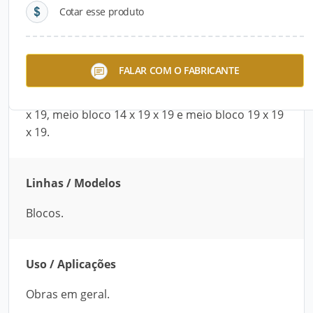
Cotar esse produto
Descrição do Produto
O 1/2 Bloco, fabricado pela Dutramix, é
FALAR COM O FABRICANTE
produzido em concreto e é indicado para obras
em geral. São disponibilizados meio bloco 09 x 19
x 19, meio bloco 14 x 19 x 19 e meio bloco 19 x 19
x 19.
Linhas / Modelos
Blocos.
Uso / Aplicações
Obras em geral.