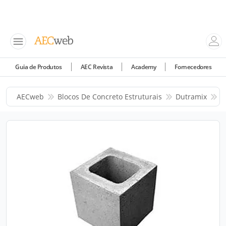
Guia de Produtos
AEC Revista
Academy
Fornecedores
AECweb
Blocos De Concreto Estruturais
Dutramix
P