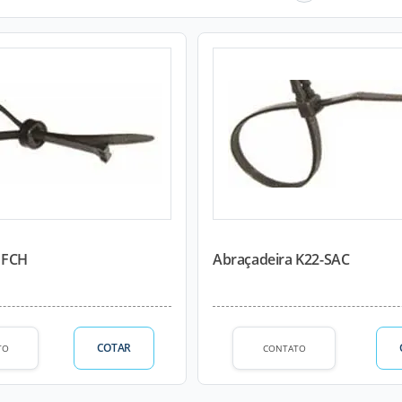
 FCH
Abraçadeira K22-SAC
COTAR
TO
CONTATO