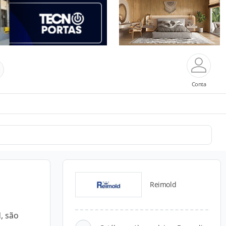
Conta
Reimold
, são