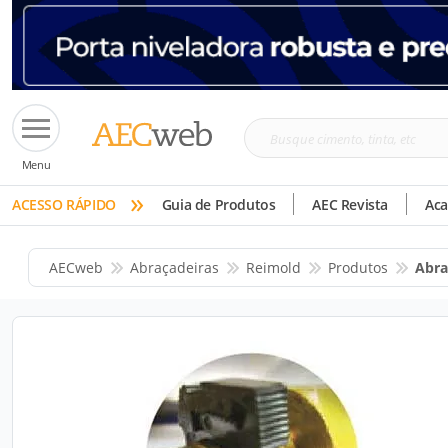
Busque
Menu
cimento,
»
tinta,
ACESSO RÁPIDO
Guia de Produtos
AEC Revista
Ac
etc
AECweb
Abraçadeiras
Reimold
Produtos
Abra