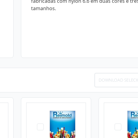
fabricadas com nylon 6.6 em duas cores e trê
tamanhos.
DOWNLOAD SELEC