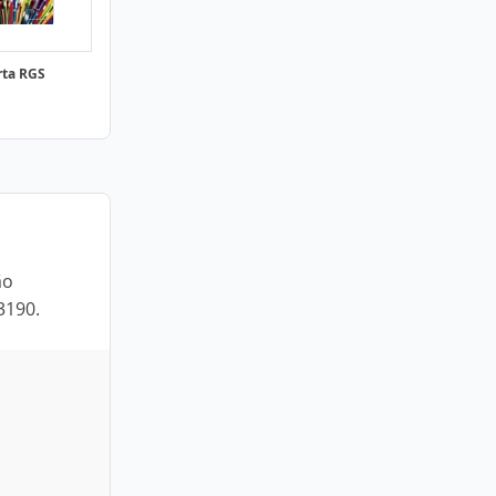
rta RGS
ão
3190.