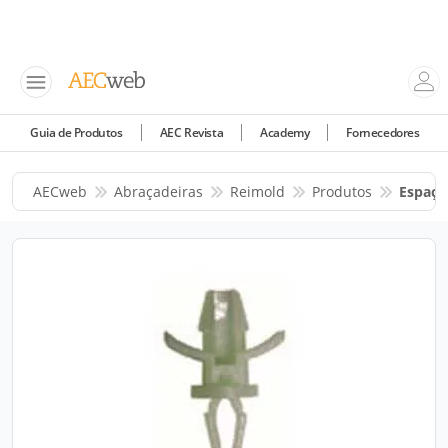
Guia de Produtos
AEC Revista
Academy
Fornecedores
AECweb
Abraçadeiras
Reimold
Produtos
Espaça