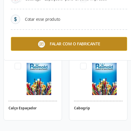
Cotar esse produto
Clip Espaçador
Espaçador para Circuito
FALAR COM O FABRICANTE
Impresso
Calço Espaçador
Cabogrip