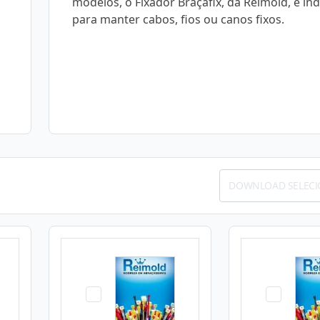
modelos, o Fixador Braçafix, da Reimold, é in
para manter cabos, fios ou canos fixos.
DOWNLOAD SELEC