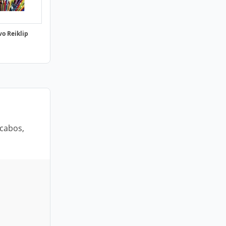
vo Reiklip
 cabos,