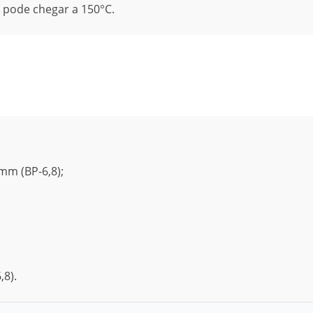
, pode chegar a 150°C.
mm (BP-6,8);
,8).