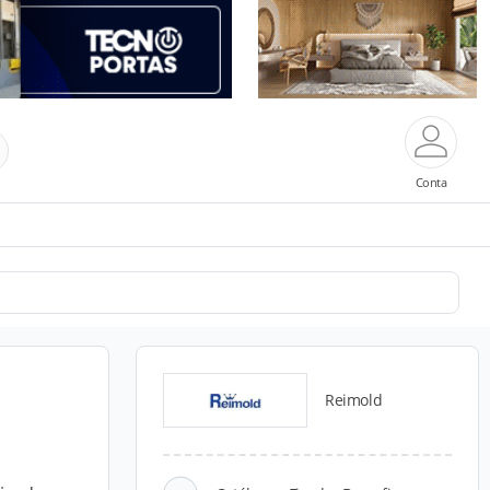
Conta
Reimold
s