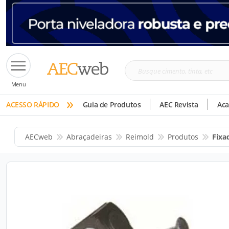
Busque
Menu
cimento,
»
tinta,
ACESSO RÁPIDO
Guia de Produtos
AEC Revista
Ac
etc
AECweb
Abraçadeiras
Reimold
Produtos
Fixa