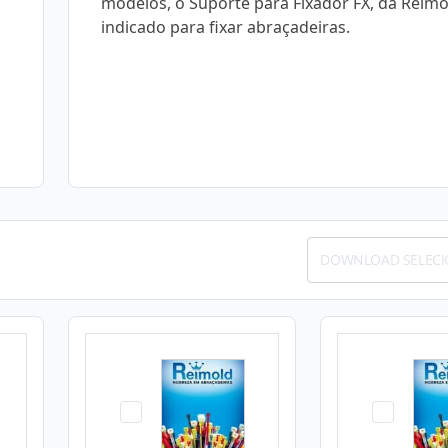
modelos, o Suporte para Fixador FX, da Reimo
indicado para fixar abraçadeiras.
DOWNLOAD SELEC