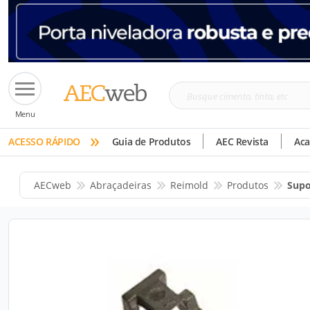
Busque
Menu
cimento,
»
tinta,
ACESSO RÁPIDO
Guia de Produtos
AEC Revista
Ac
etc
AECweb
Abraçadeiras
Reimold
Produtos
Supo