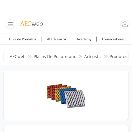
Guia de Produtos
AEC Revista
Academy
Fornecedores
AECweb
Placas De Poliuretano
Artcustic
Produtos