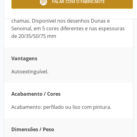
FALAR COM O FABRICANTE
Poliuretano, auto extinguível, perfilada ou lisa
com pintura. Sua tinta contém retardante contra
chamas. Disponível nos desenhos Dunas e
Senoinal, em 5 cores diferentes e nas espessuras
de 20/35/50/75 mm
Vantagens
Autoextinguível.
Acabamento / Cores
Acabamento: perfilado ou liso com pintura.
Dimensões / Peso