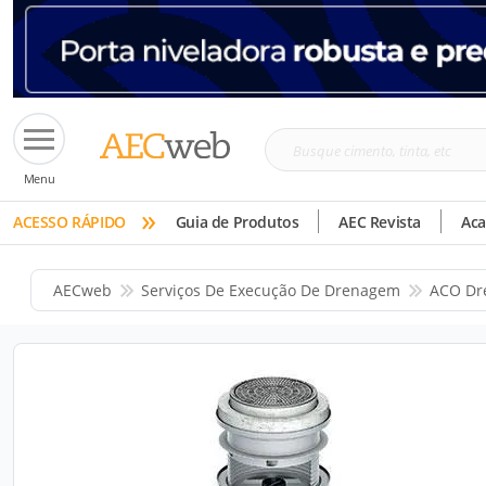
Busque
Menu
cimento,
»
tinta,
ACESSO RÁPIDO
Guia de Produtos
AEC Revista
Ac
etc
AECweb
Serviços De Execução De Drenagem
ACO Dr