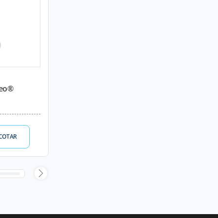
leo®
COTAR