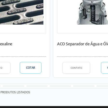
exaline
ACO Separador de Água e Ó
COTAR
TO
CONTATO
PRODUTOS LISTADOS