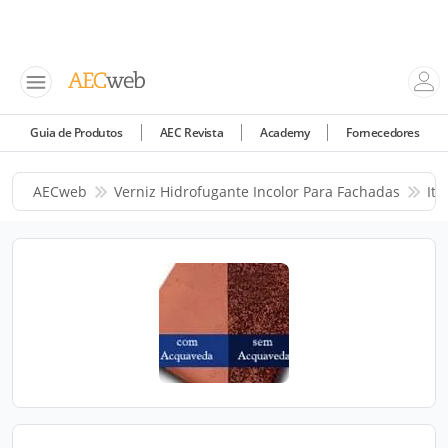
Guia de Produtos
AEC Revista
Academy
Fornecedores
AECweb
Verniz Hidrofugante Incolor Para Fachadas
Ital