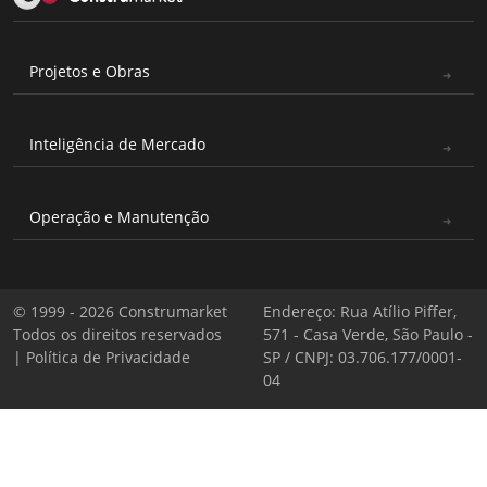
Projetos e Obras
Inteligência de Mercado
Operação e Manutenção
© 1999 - 2026 Construmarket
Endereço: Rua Atílio Piffer,
Todos os direitos reservados
571 - Casa Verde, São Paulo -
|
Política de Privacidade
SP / CNPJ: 03.706.177/0001-
04