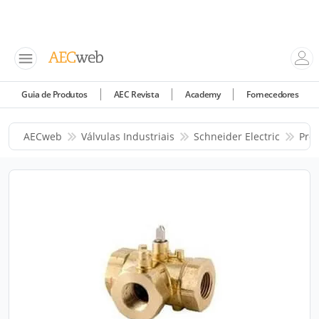
Guia de Produtos
AEC Revista
Academy
Fornecedores
AECweb
Válvulas Industriais
Schneider Electric
Pro