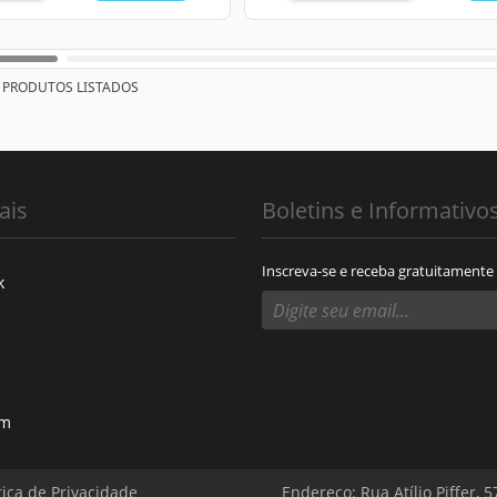
PRODUTOS LISTADOS
ais
Boletins e Informativo
Inscreva-se e receba gratuitamente
k
am
tica de Privacidade
Endereço: Rua Atílio Piffer, 