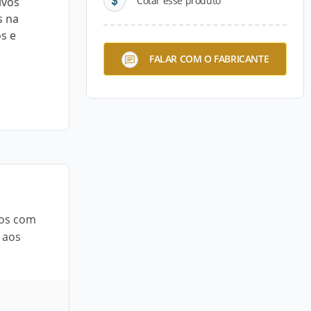
Cotar esse produto
ivos
s na
s e
FALAR COM O FABRICANTE
ios com
 aos