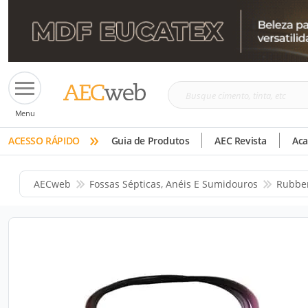
Busque
Menu
cimento,
»
tinta,
ACESSO RÁPIDO
Guia de Produtos
AEC Revista
Ac
etc
AECweb
Fossas Sépticas, Anéis E Sumidouros
Rubber