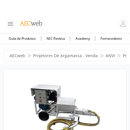
Guia de Produtos
AEC Revista
Academy
Fornecedores
AECweb
Projetores De Argamassa - Venda
ANVI
Pro