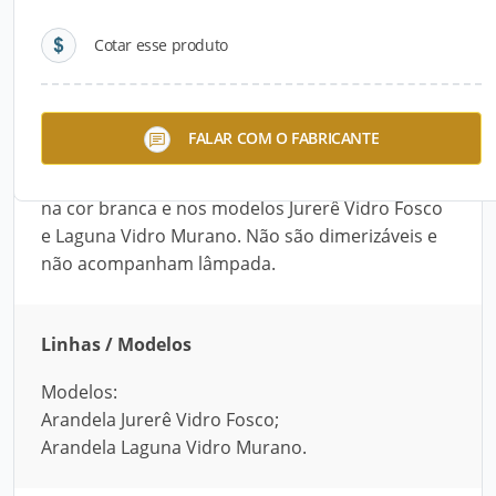
Cotar esse produto
Descrição do Produto
Estes modelos de arandelas são desenvolvidos
FALAR COM O FABRICANTE
para uso interno e podem ser instalados em
diversos tipos de ambientes. Estão disponíveis
na cor branca e nos modelos Jurerê Vidro Fosco
e Laguna Vidro Murano. Não são dimerizáveis e
não acompanham lâmpada.
Linhas / Modelos
Modelos:
Arandela Jurerê Vidro Fosco;
Arandela Laguna Vidro Murano.