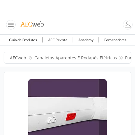
Guia de Produtos
AEC Revista
Academy
Fornecedores
AECweb
Canaletas Aparentes E Rodapés Elétricos
Parc