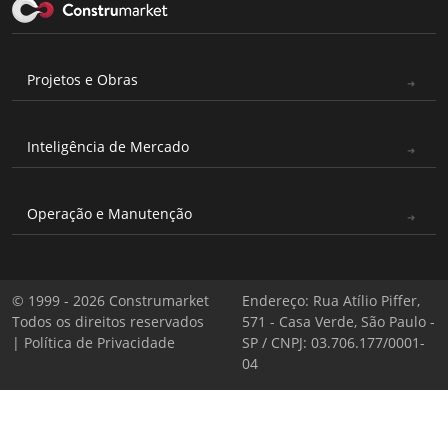
Projetos e Obras
Inteligência de Mercado
Operação e Manutenção
© 1999 - 2026 Construmarket
Endereço: Rua Atílio Piffer,
Todos os direitos reservados
571 - Casa Verde, São Paulo -
|
Política de Privacidade
SP / CNPJ: 03.706.177/0001-
04