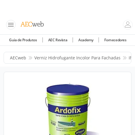
Guia de Produtos
AEC Revista
Academy
Fornecedores
AECweb
Verniz Hidrofugante Incolor Para Fachadas
IN