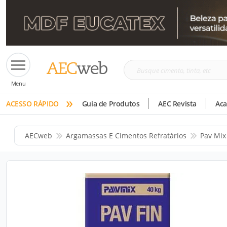
Busque
Menu
cimento,
»
tinta,
ACESSO RÁPIDO
Guia de Produtos
AEC Revista
Ac
etc
AECweb
Argamassas E Cimentos Refratários
Pav Mix