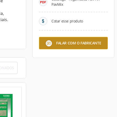
de
PavMix
a,
iais.
Cotar esse produto
FALAR COM O FABRICANTE
IONADOS