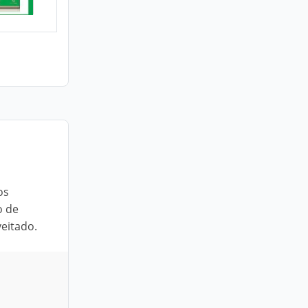
os
o de
eitado.