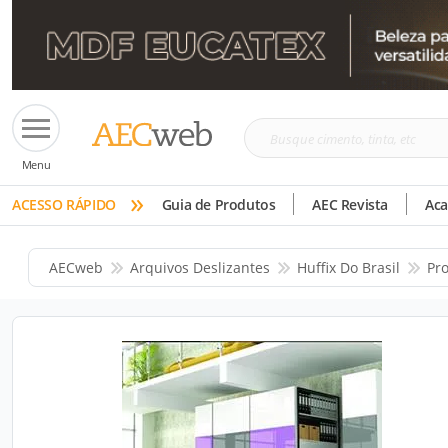
Busque
Menu
cimento,
»
tinta,
ACESSO RÁPIDO
Guia de Produtos
AEC Revista
Ac
etc
AECweb
Arquivos Deslizantes
Huffix Do Brasil
Pr