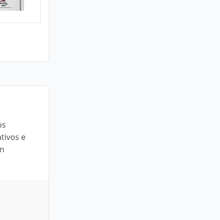
os
ativos e
gn