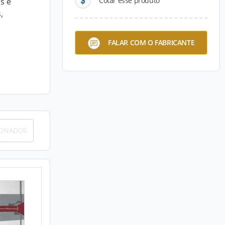
Cotar esse produto
s e
,
FALAR COM O FABRICANTE
IONADOS