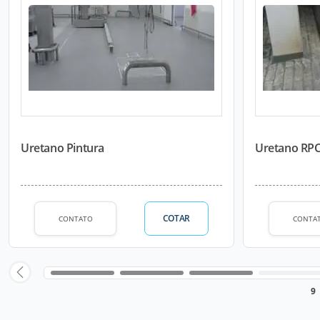
Uretano Pintura
Uretano RP
COTAR
CONTATO
CONTA
9