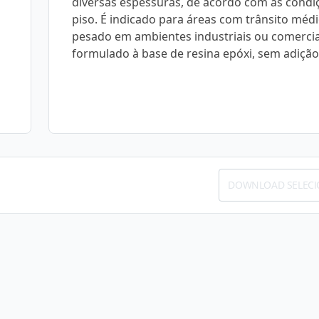
diversas espessuras, de acordo com as condi
piso. É indicado para áreas com trânsito méd
pesado em ambientes industriais ou comercia
formulado à base de resina epóxi, sem adição
DOWNLOAD SELEC