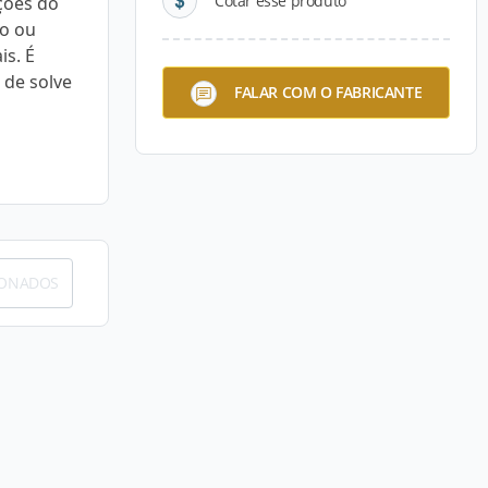
Cotar esse produto
ções do
io ou
is. É
 de solve
FALAR COM O FABRICANTE
IONADOS