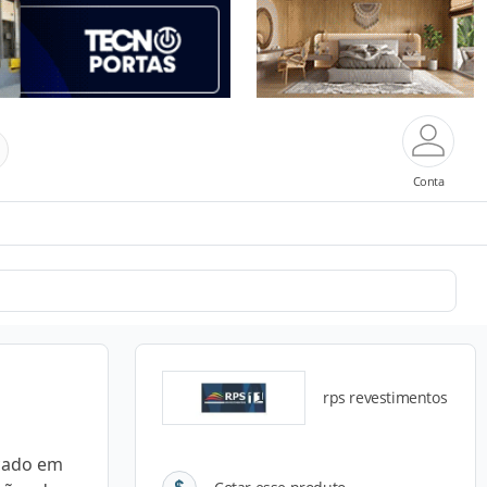
Conta
rps revestimentos
icado em