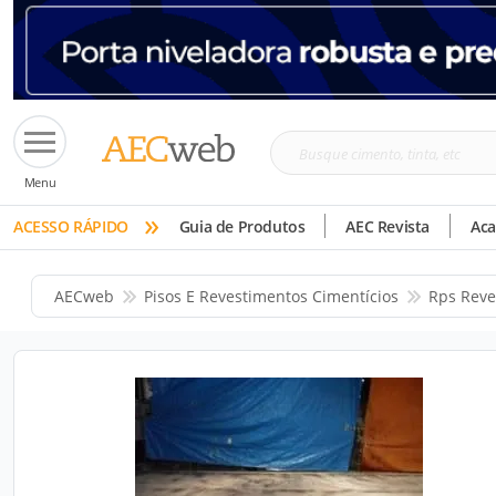
Busque
Menu
cimento,
»
tinta,
ACESSO RÁPIDO
Guia de Produtos
AEC Revista
Ac
etc
AECweb
Pisos E Revestimentos Cimentícios
Rps Reve