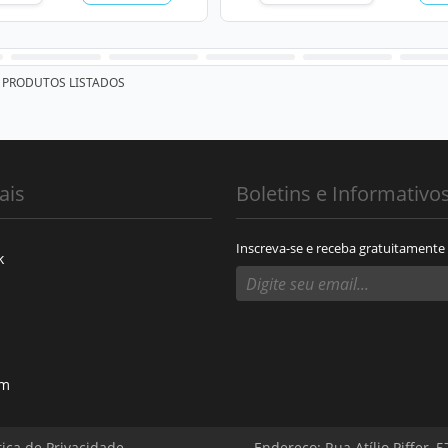
PRODUTOS LISTADOS
ais
Boletins e Informativo
Inscreva-se e receba gratuitamente
k
am
tica de Privacidade
Endereço: Rua Atílio Piffer, 