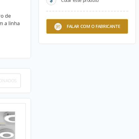
Cotar esse produto
ro de
m a linha
FALAR COM O FABRICANTE
IONADOS