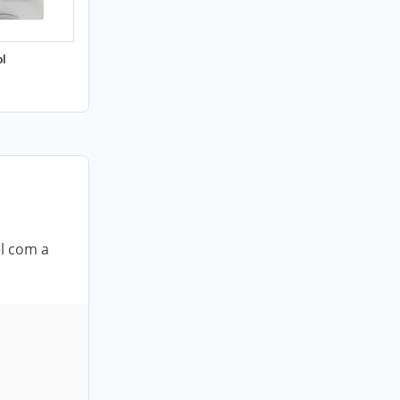
ol
l com a