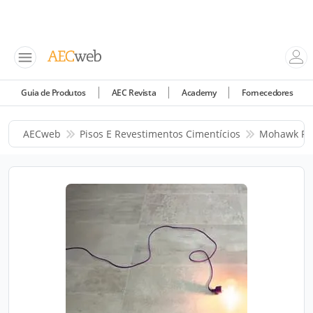
Guia de Produtos
AEC Revista
Academy
Fornecedores
AECweb
Pisos E Revestimentos Cimentícios
Mohawk Re