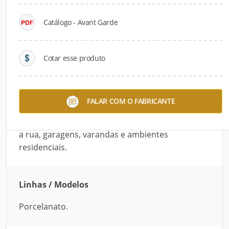
Catálogo - Avant Garde
Descrição do Produto
Inspirado pela paixão pelo cimento, o Avant
Cotar esse produto
Garde celebra a riqueza de texturas, nuances e
grafismos. Do espatulado ao cimento de
demolição, as faces dos produtos são
FALAR COM O FABRICANTE
conectadas pela cor cinza e suas variações. É
indicado para áreas comerciais sem acesso para
a rua, garagens, varandas e ambientes
residenciais.
Linhas / Modelos
Porcelanato.