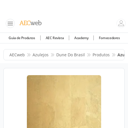
Guia de Produtos
AEC Revista
Academy
Fornecedores
AECweb
Azulejos
Dune Do Brasil
Produtos
Azule