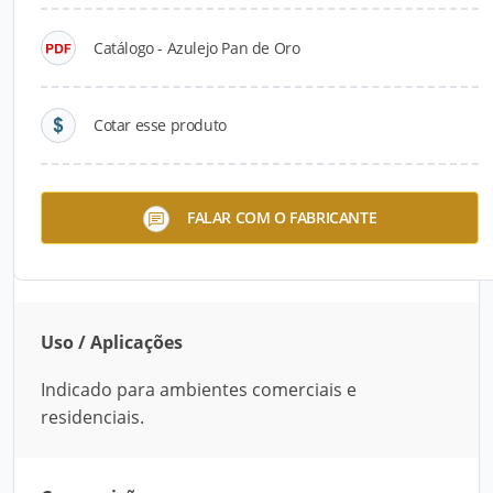
Catálogo - Azulejo Pan de Oro
Descrição do Produto
O Azulejo Pan de Oro, desenvolvido pela Dune, é
Cotar esse produto
indicado para ambientes comerciais ou
residenciais. Composto de folhas de vidro e
revestido com finas lâminas de ouro, combina
FALAR COM O FABRICANTE
com preto, branco ou mármore. Mede 30 cm x 60
cm.
Uso / Aplicações
Indicado para ambientes comerciais e
residenciais.