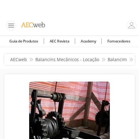
Guia de Produtos
AEC Revista
Academy
Fornecedores
AECweb
Balancins Mecânicos - Locação
Balancim
P