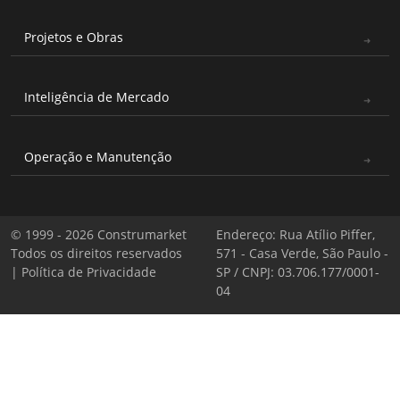
Projetos e Obras
Inteligência de Mercado
Operação e Manutenção
© 1999 - 2026 Construmarket
Endereço: Rua Atílio Piffer,
Todos os direitos reservados
571 - Casa Verde, São Paulo -
|
Política de Privacidade
SP / CNPJ: 03.706.177/0001-
04