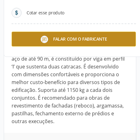
Cotar esse produto
Descrição do Produto
O Balancim Pesado é a solução mais segura e
FALAR COM O FABRICANTE
produtiva do mercado para obras de grandes
alturas. O andaime, suspenso por um cabo de
aço de até 90 m, é constituído por viga em perfil
‘I’ que sustenta duas catracas. É desenvolvido
com dimensões confortáveis e proporciona o
melhor custo-benefício para diversos tipos de
edificação. Suporta até 1150 kg a cada dois
conjuntos. É recomendado para obras de
revestimento de fachadas (reboco), argamassa,
pastilhas, fechamento externo de prédios e
outras execuções.