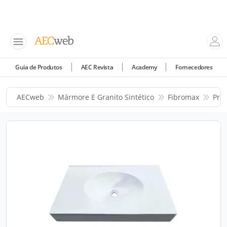
Guia de Produtos
AEC Revista
Academy
Fornecedores
AECweb
Mármore E Granito Sintético
Fibromax
Pro