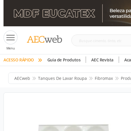
Busque
Menu
cimento,
»
tinta,
ACESSO RÁPIDO
Guia de Produtos
AEC Revista
Ac
etc
AECweb
Tanques De Lavar Roupa
Fibromax
Prod