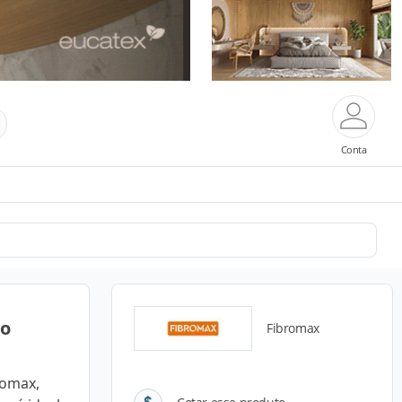
Conta
co
Fibromax
romax,