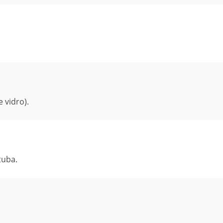
 vidro).
tuba.