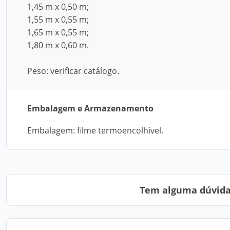
1,45 m x 0,50 m;
1,55 m x 0,55 m;
1,65 m x 0,55 m;
1,80 m x 0,60 m.
Peso: verificar catálogo.
Embalagem e Armazenamento
Embalagem: filme termoencolhível.
Tem alguma dúvida?