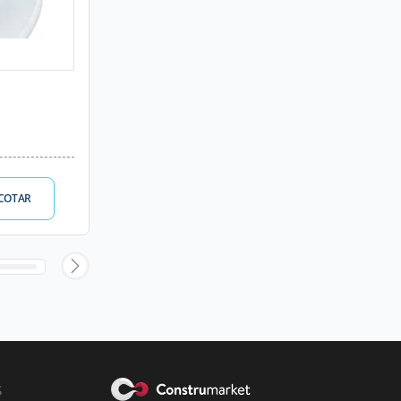
COTAR
s