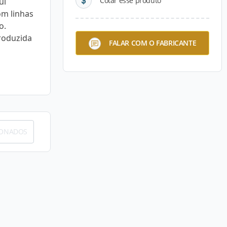
Cotar esse produto
ui
m linhas
o.
roduzida
FALAR COM O FABRICANTE
IONADOS