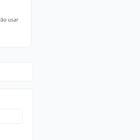
Não usar
a