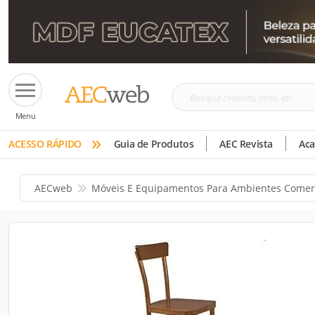
Busque
Menu
cimento,
»
tinta,
ACESSO RÁPIDO
Guia de Produtos
AEC Revista
Ac
etc
AECweb
Móveis E Equipamentos Para Ambientes Comer