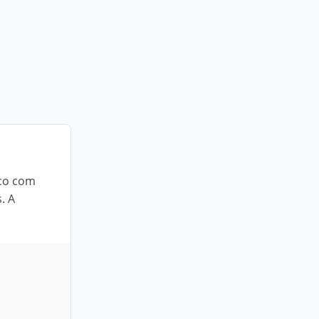
ico com
. A