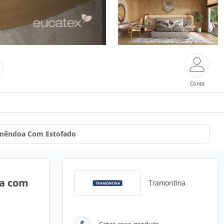
Conta
Amêndoa Com Estofado
oa com
Tramontina