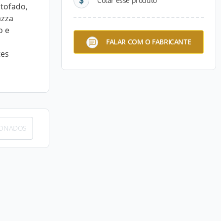
Cotar esse produto
tofado,
azza
o e
FALAR COM O FABRICANTE
tes
IONADOS