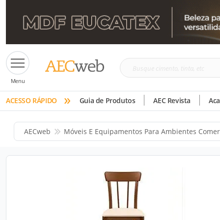
Busque
Menu
cimento,
»
tinta,
ACESSO RÁPIDO
Guia de Produtos
AEC Revista
Ac
etc
AECweb
Móveis E Equipamentos Para Ambientes Comer