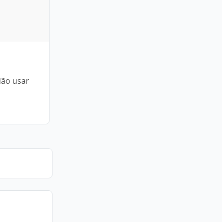
Não usar
a