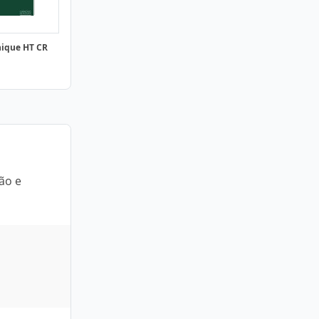
nique HT CR
ão e