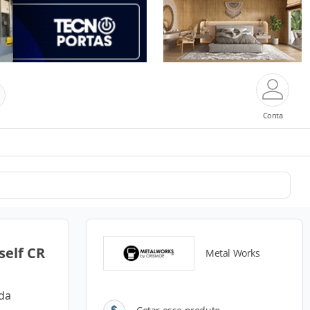
Conta
self CR
Metal Works
da