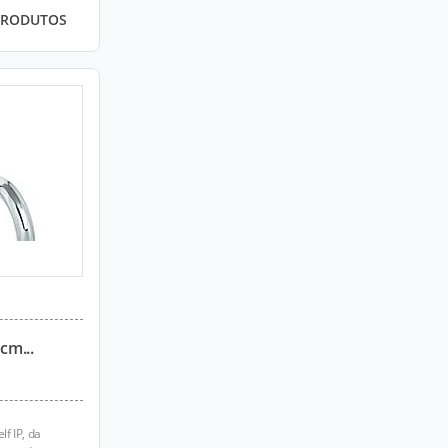
PRODUTOS
cm...
f IP, da