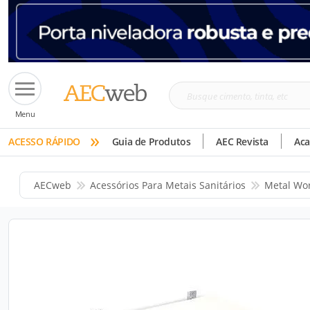
Busque
Menu
cimento,
»
tinta,
ACESSO RÁPIDO
Guia de Produtos
AEC Revista
Ac
etc
AECweb
Acessórios Para Metais Sanitários
Metal Wo