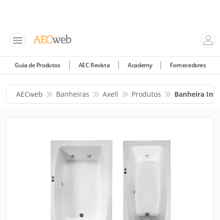
Guia de Produtos
AEC Revista
Academy
Fornecedores
AECweb
Banheiras
Axell
Produtos
Banheira Infi