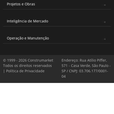
Projetos e Obras
Inteligência de Mercado
Operação e Manutenção
© 1999 - 2026 Construmarket
Endereço: Rua Atílio Piffer,
Todos os direitos reservados
571 - Casa Verde, São Paulo -
|
Política de Privacidade
SP / CNPJ: 03.706.177/0001-
04