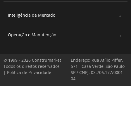
Inteligência de Mercado
Operação e Manutenção
© 1999 - 2026 Construmarket
Endereço: Rua Atílio Piffer,
Todos os direitos reservados
571 - Casa Verde, São Paulo -
|
Política de Privacidade
SP / CNPJ: 03.706.177/0001-
04