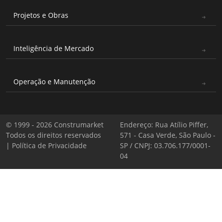
Projetos e Obras
Inteligência de Mercado
Operação e Manutenção
© 1999 - 2026 Construmarket
Endereço: Rua Atílio Piffer,
Todos os direitos reservados
571 - Casa Verde, São Paulo -
|
Política de Privacidade
SP / CNPJ: 03.706.177/0001-
04