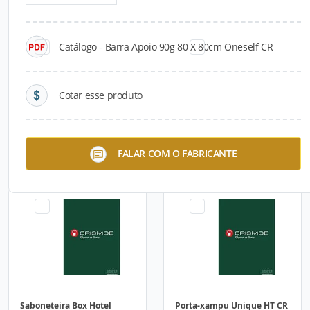
Catálogo - Barra Apoio 90g 80 X 80cm Oneself CR
Cotar esse produto
Banco Articulado 50 cm
Saboneteira Lavabo Hotel
FALAR COM O FABRICANTE
Oneself CR
Unique HT CR
Saboneteira Box Hotel
Porta-xampu Unique HT CR